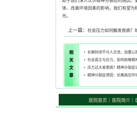
助于我们深入认识精神分裂症的病因，
体、改善环境因素的影响，我们有望为
光。
上一篇：
社会压力如何触发疾病？
对精神分裂的影响机制
相
长期封闭不与人交流，加重心
关
分裂
社会孤立与压力，如何助推精
文
压力过大易患病？精神分裂症
章
精神分裂症诱因：长期高压环
医院首页
医院简介