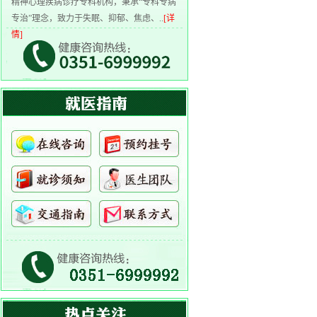
精神心理疾病诊疗专科机构，秉承“专科专病
专治”理念，致力于失眠、抑郁、焦虑、..
[详
情]