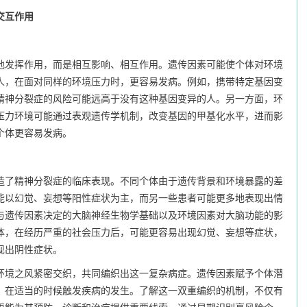
交互作用
发挥作用，而是相互影响、相互作用。遗传因素可能使个体对环境
人，在面对同样的环境压力时，更容易发病。例如，携带特定基因变
精神分裂症的风险可能远高于没有这种基因变异的人。另一方面，环
压力环境可能通过表观遗传学机制，改变基因的甲基化水平，进而影
个体更容易发病。
了精神分裂症的临床表现。不同个体由于遗传背景和环境暴露的差
能以幻觉、妄想等阳性症状为主，而另一些患者可能更多地表现出情
与遗传因素决定的大脑神经生物学基础以及环境因素对大脑功能的影
体，在经历严重的社会压力后，可能更容易出现幻觉、妄想等症状，
现出阴性症状。
境之风紧密交织，共同编织出这一复杂病症。遗传因素赋予个体潜
，在适当的时候触发疾病的发生。了解这一双重编织的机制，不仅有