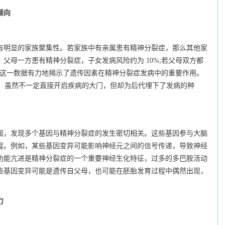
倾向
明显的家族聚集性。若家族中有亲属患有精神分裂症，那么其他家
父母一方患有精神分裂症，子女发病风险约为 10%;若父母双方都
右。这一数据有力地揭示了遗传因素在精神分裂症发病中的重要作用。
”，虽然不一定直接开启疾病的大门，但却为后代埋下了发病的种
，发现多个基因与精神分裂症的发生密切相关。这些基因参与大脑
程。例如，某些基因变异可能影响神经元之间的信号传递，导致神经
功能亢进是精神分裂症的一个重要神经生化特征，过多的多巴胺活动
些基因变异可能是遗传自父母，也可能在胚胎发育过程中偶然出现，
力