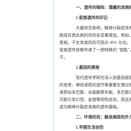
一、遗传的暗码：潜藏的发病
1.家族遗传的印记
大量研究表明，精神分裂症具有
族成员患此病的风险会显著增加。例如，
患病，子女发病风险可高达 40% 左
家族遗传就像传递了一把特殊的 “钥匙
子。
2.基因的奥秘
现代遗传学研究深入到基因层面
的发育、神经递质的调节等重要生理过
递质如多巴胺、谷氨酸等失衡。多巴胺
可能引发幻觉、妄想等阳性症状。而这
成为精神分裂症发病的遗传基础。
二、环境的风：触发病症的外
1.早期生活创伤