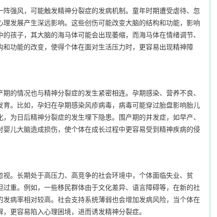
阵强风，可能触发精神分裂症的发病机制。童年时期遭受虐待、忽
心理发展产生深远影响。这些创伤可能改变大脑的结构和功能，影响
中的孩子，其大脑的海马体可能会出现萎缩，而海马体在情绪调节、
构和功能的改变，使得个体在面对生活压力时，更容易出现精神障
期的情况也与精神分裂症的发生紧密相连。孕期感染、营养不良、
发育。比如，孕妇在孕期感染风疹病毒，病毒可能穿过胎盘影响胎儿
化，为日后精神分裂症的发生埋下隐患。围产期的并发症，如早产、
对婴儿大脑造成损伤，使个体在成长过程中更容易受到精神疾病的侵
视。长期处于高压力、高竞争的社会环境中，个体面临失业、贫
担过重。例如，一些移民群体由于文化差异、语言障碍等，在新的社
的发病率相对较高。社会支持系统薄弱也会增加发病风险，当个体在
解，更容易陷入心理困境，进而诱发精神分裂症。