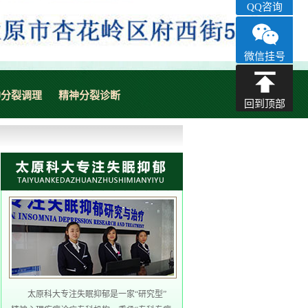
QQ咨询
微信挂号
神分裂调理
精神分裂诊断
回到顶部
太原科大专注失眠抑郁是一家“研究型”